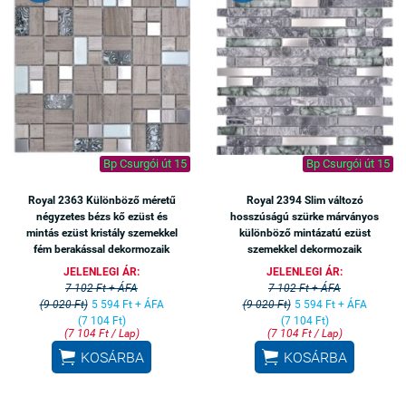
Bp Csurgói út 15
Bp Csurgói út 15
Royal 2363 Különböző méretű
Royal 2394 Slim változó
négyzetes bézs kő ezüst és
hosszúságú szürke márványos
mintás ezüst kristály szemekkel
különböző mintázatú ezüst
fém berakással dekormozaik
szemekkel dekormozaik
JELENLEGI ÁR:
JELENLEGI ÁR:
7 102 Ft + ÁFA
7 102 Ft + ÁFA
(9 020 Ft)
5 594 Ft + ÁFA
(9 020 Ft)
5 594 Ft + ÁFA
(7 104 Ft)
(7 104 Ft)
(7 104 Ft / Lap)
(7 104 Ft / Lap)


KOSÁRBA
KOSÁRBA