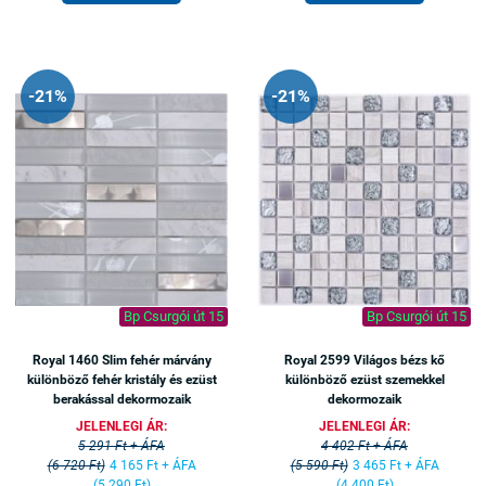
-21%
-21%
Bp Csurgói út 15
Bp Csurgói út 15
Royal 1460 Slim fehér márvány
Royal 2599 Világos bézs kő
különböző fehér kristály és ezüst
különböző ezüst szemekkel
berakással dekormozaik
dekormozaik
JELENLEGI ÁR:
JELENLEGI ÁR:
5 291 Ft + ÁFA
4 402 Ft + ÁFA
(6 720 Ft)
4 165 Ft + ÁFA
(5 590 Ft)
3 465 Ft + ÁFA
(5 290 Ft)
(4 400 Ft)