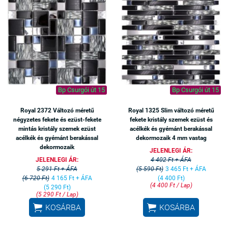
Bp Csurgói út 15
Bp Csurgói út 15
Royal 2372 Változó méretű
Royal 1325 Slim változó méretű
négyzetes fekete és ezüst-fekete
fekete kristály szemek ezüst és
mintás kristály szemek ezüst
acélkék és gyémánt berakással
acélkék és gyémánt berakással
dekormozaik 4 mm vastag
dekormozaik
JELENLEGI ÁR:
JELENLEGI ÁR:
4 402 Ft + ÁFA
5 291 Ft + ÁFA
(5 590 Ft)
3 465 Ft + ÁFA
(6 720 Ft)
4 165 Ft + ÁFA
(4 400 Ft)
(4 400 Ft / Lap)
(5 290 Ft)
(5 290 Ft / Lap)


KOSÁRBA
KOSÁRBA