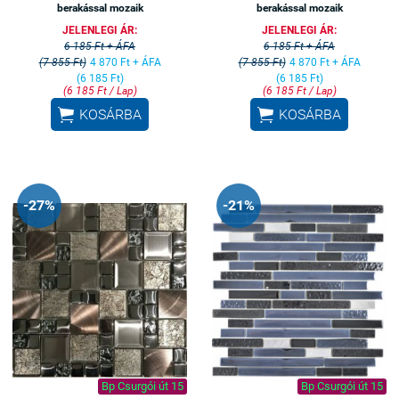
berakással mozaik
berakással mozaik
JELENLEGI ÁR:
JELENLEGI ÁR:
6 185 Ft + ÁFA
6 185 Ft + ÁFA
(7 855 Ft)
4 870 Ft + ÁFA
(7 855 Ft)
4 870 Ft + ÁFA
(6 185 Ft)
(6 185 Ft)
(6 185 Ft / Lap)
(6 185 Ft / Lap)


KOSÁRBA
KOSÁRBA
-27%
-21%
Bp Csurgói út 15
Bp Csurgói út 15