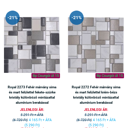
-21%
-21%
Bp Csurgói út 15
Bp Csurgói út 15
Royal 2273 Fehér márvány sima
Royal 2272 Fehér márvány sima
és mart felülettel fekete-szürke
és mart felülettel krém-bézs
kristály különböző mintázattal
kristály különböző mintázattal
alumínium berakással
alumínium berakással
JELENLEGI ÁR:
JELENLEGI ÁR:
5 291 Ft + ÁFA
5 291 Ft + ÁFA
(6 720 Ft)
4 165 Ft + ÁFA
(6 720 Ft)
4 165 Ft + ÁFA
(5 290 Ft)
(5 290 Ft)