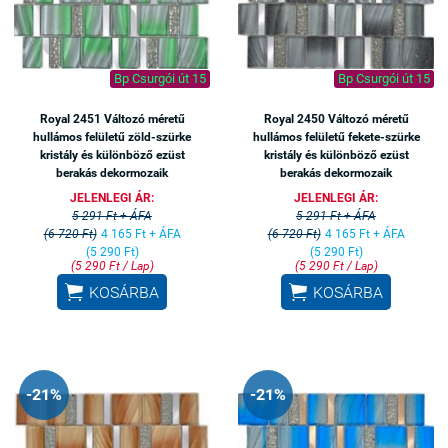
Bp Csurgói út 15
Bp Csurgói út 15
Royal 2451 Változó méretű
Royal 2450 Változó méretű
hullámos felületű zöld-szürke
hullámos felületű fekete-szürke
kristály és különböző ezüst
kristály és különböző ezüst
berakás dekormozaik
berakás dekormozaik
JELENLEGI ÁR:
JELENLEGI ÁR:
5 291 Ft + ÁFA
5 291 Ft + ÁFA
(6 720 Ft)
4 165 Ft + ÁFA
(6 720 Ft)
4 165 Ft + ÁFA
(5 290 Ft)
(5 290 Ft)
(5 290 Ft / Lap)
(5 290 Ft / Lap)


KOSÁRBA
KOSÁRBA
-21%
-21%