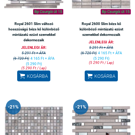
Bp Csurgói út 15
Bp Csurgói út 15
Royal 2601 Slim változó
Royal 2600 Slim bézs kő
hosszúságú bézs kő különböző
különböző mintázatú ezüst
mintázatú ezüst szemekkel
szemekkel dekormozaik
dekormozaik
JELENLEGI ÁR:
JELENLEGI ÁR:
5 291 Ft + ÁFA
5 291 Ft + ÁFA
(6 720 Ft)
4 165 Ft + ÁFA
(6 720 Ft)
4 165 Ft + ÁFA
(5 290 Ft)
(5 290 Ft / Lap)
(5 290 Ft)
(5 290 Ft / Lap)


KOSÁRBA
KOSÁRBA
-21%
-21%