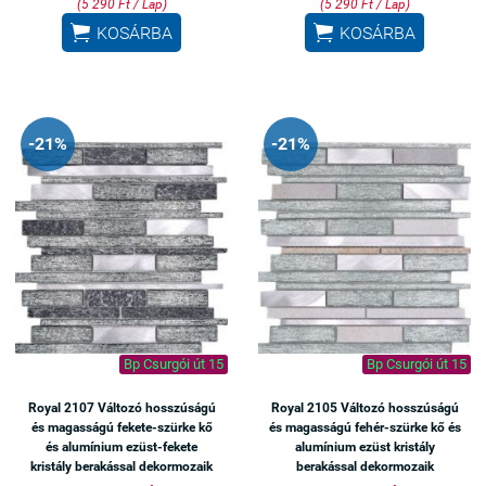
(5 290 Ft / Lap)
(5 290 Ft / Lap)


KOSÁRBA
KOSÁRBA
-21%
-21%
Bp Csurgói út 15
Bp Csurgói út 15
Royal 2107 Változó hosszúságú
Royal 2105 Változó hosszúságú
és magasságú fekete-szürke kő
és magasságú fehér-szürke kő és
és alumínium ezüst-fekete
alumínium ezüst kristály
kristály berakással dekormozaik
berakással dekormozaik