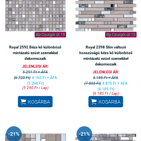
Bp Csurgói út 15
Bp Csurgói út 15
Royal 2592 Bézs kő különböző
Royal 2398 Slim változó
mintázatú ezüst szemekkel
hosszúságú bézs kő különböző
dekormozaik
mintázatú ezüst szemekkel
dekormozaik
JELENLEGI ÁR:
5 291 Ft + ÁFA
JELENLEGI ÁR:
(6 720 Ft)
4 165 Ft + ÁFA
6 185 Ft + ÁFA
(5 290 Ft)
(7 855 Ft)
4 870 Ft + ÁFA
(5 290 Ft / Lap)
(6 185 Ft)
(6 185 Ft / Lap)


KOSÁRBA
KOSÁRBA
-21%
-21%