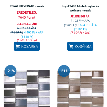
ROYAL SILVERATO mozaik
Royal 2400 fekete konyhai és
wellness mozaik
EREDETILEG:
JELENLEGI ÁR:
7640 Forint
7 102 Ft + ÁFA
JELENLEGI ÁR:
(9 020 Ft)
5 594 Ft + ÁFA
6 016 Ft + ÁFA
(7 104 Ft)
(7 640 Ft)
4 400 Ft + ÁFA
(7 104 Ft / Lap)
(5 588 Ft)
(5 588 Ft / Lap)


KOSÁRBA
KOSÁRBA
-21%
-21%