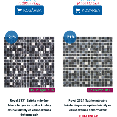
(5 290 Ft / Lap)
(4 400 Ft / Lap)


KOSÁRBA
KOSÁRBA
-21%
-21%
Bp Csurgói út 15
Bp Csurgói út 15
Royal 2331 Szürke márvány
Royal 2324 Szürke márvány
fekete fényes és opálos kristály
fekete fényes és opálos kristály és
szürke kristály és ezüst szemes
ezüst szemes dekormozaik
dekormozaik
JELENLEGI ÁR: