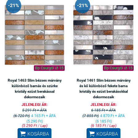
-21%
-21%
Bp Csurgói út 15
Bp Csurgói út 15
Royal 1463 Slim bézses márvány
Royal 1461 Slim bézses márvány
különböző barnás és szürke
és kő különböző fekete barna
kristály ezüst berakással
kristály és ezüst berakásokkal
dekormozaik
dekormozaik
JELENLEGI ÁR:
JELENLEGI ÁR:
5 291 Ft + ÁFA
6 185 Ft + ÁFA
(6 720 Ft)
4 165 Ft + ÁFA
(7 855 Ft)
4 870 Ft + ÁFA
(5 290 Ft)
(6 185 Ft)
(5 290 Ft / Lap)
(6 185 Ft / Lap)


KOSÁRBA
KOSÁRBA