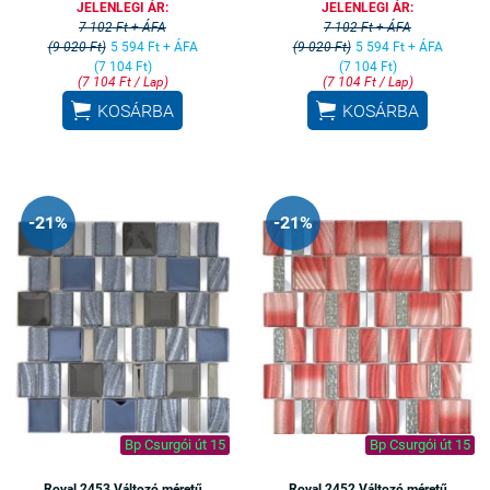
JELENLEGI ÁR:
JELENLEGI ÁR:
7 102 Ft + ÁFA
7 102 Ft + ÁFA
(9 020 Ft)
5 594 Ft + ÁFA
(9 020 Ft)
5 594 Ft + ÁFA
(7 104 Ft)
(7 104 Ft)
(7 104 Ft / Lap)
(7 104 Ft / Lap)


KOSÁRBA
KOSÁRBA
-21%
-21%
Bp Csurgói út 15
Bp Csurgói út 15
Royal 2453 Változó méretű
Royal 2452 Változó méretű