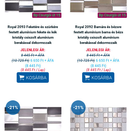
Bp Csurgói út 15
Bp Csurgói út 15
Royal 2093 Feketére és szürkére
Royal 2092 Barnára és bézsre
festett alumínium fekete és kék
festett alumínium barna és bézs
kristály csiszolt alumínium
kristály csiszolt alumínium
berakással dekormozaik
berakással dekormozaik
JELENLEGI ÁR:
JELENLEGI ÁR:
8 445 Ft + ÁFA
8 445 Ft + ÁFA
(10 725 Ft)
6 650 Ft + ÁFA
(10 725 Ft)
6 650 Ft + ÁFA
(8 445 Ft)
(8 445 Ft)
(8 445 Ft / Lap)
(8 445 Ft / Lap)


KOSÁRBA
KOSÁRBA
-21%
-21%