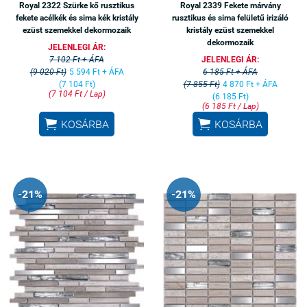
Royal 2322 Szürke kő rusztikus
Royal 2339 Fekete márvány
fekete acélkék és sima kék kristály
rusztikus és sima felületű irizáló
ezüst szemekkel dekormozaik
kristály ezüst szemekkel
dekormozaik
JELENLEGI ÁR:
7 102 Ft + ÁFA
JELENLEGI ÁR:
(9 020 Ft)
5 594 Ft + ÁFA
6 185 Ft + ÁFA
(7 104 Ft)
(7 855 Ft)
4 870 Ft + ÁFA
(7 104 Ft / Lap)
(6 185 Ft)
(6 185 Ft / Lap)


KOSÁRBA
KOSÁRBA
-21%
-21%