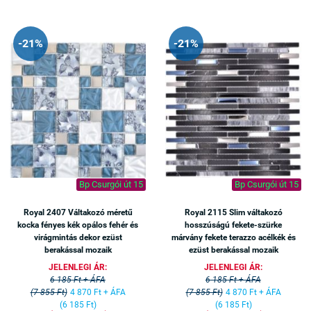
-21%
-21%
Bp Csurgói út 15
Bp Csurgói út 15
Royal 2407 Váltakozó méretű
Royal 2115 Slim váltakozó
kocka fényes kék opálos fehér és
hosszúságú fekete-szürke
virágmintás dekor ezüst
márvány fekete terazzo acélkék és
berakással mozaik
ezüst berakással mozaik
JELENLEGI ÁR:
JELENLEGI ÁR:
6 185 Ft + ÁFA
6 185 Ft + ÁFA
(7 855 Ft)
4 870 Ft + ÁFA
(7 855 Ft)
4 870 Ft + ÁFA
(6 185 Ft)
(6 185 Ft)