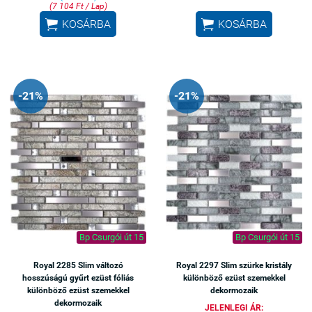
(7 104 Ft / Lap)


KOSÁRBA
KOSÁRBA
-21%
-21%
Bp Csurgói út 15
Bp Csurgói út 15
Royal 2285 Slim változó
Royal 2297 Slim szürke kristály
hosszúságú gyűrt ezüst fóliás
különböző ezüst szemekkel
különböző ezüst szemekkel
dekormozaik
dekormozaik
JELENLEGI ÁR: