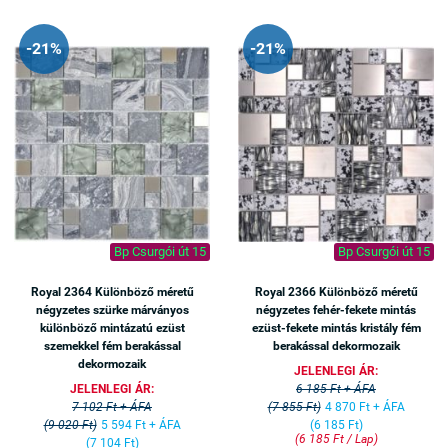
-21%
-21%
Bp Csurgói út 15
Bp Csurgói út 15
Royal 2364 Különböző méretű
Royal 2366 Különböző méretű
négyzetes szürke márványos
négyzetes fehér-fekete mintás
különböző mintázatú ezüst
ezüst-fekete mintás kristály fém
szemekkel fém berakással
berakással dekormozaik
dekormozaik
JELENLEGI ÁR:
JELENLEGI ÁR:
6 185 Ft + ÁFA
7 102 Ft + ÁFA
(7 855 Ft)
4 870 Ft + ÁFA
(9 020 Ft)
5 594 Ft + ÁFA
(6 185 Ft)
(6 185 Ft / Lap)
(7 104 Ft)