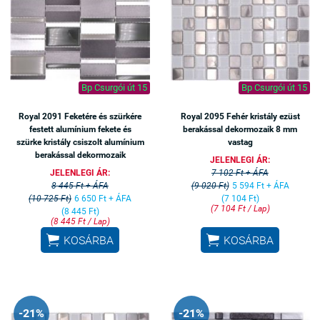
Bp Csurgói út 15
Bp Csurgói út 15
Royal 2091 Feketére és szürkére
Royal 2095 Fehér kristály ezüst
festett alumínium fekete és
berakással dekormozaik 8 mm
szürke kristály csiszolt alumínium
vastag
berakással dekormozaik
JELENLEGI ÁR:
JELENLEGI ÁR:
7 102 Ft + ÁFA
8 445 Ft + ÁFA
(9 020 Ft)
5 594 Ft + ÁFA
(10 725 Ft)
6 650 Ft + ÁFA
(7 104 Ft)
(7 104 Ft / Lap)
(8 445 Ft)
(8 445 Ft / Lap)


KOSÁRBA
KOSÁRBA
-21%
-21%