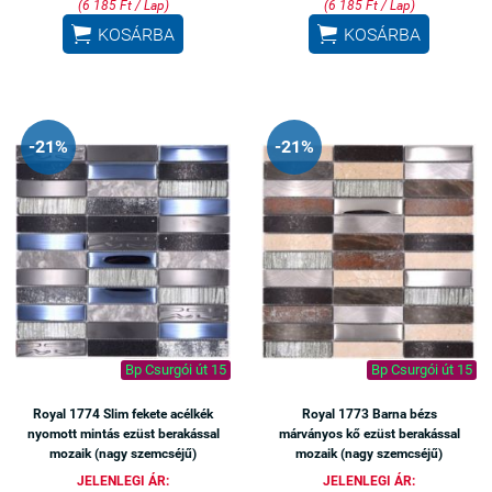
(6 185 Ft / Lap)
(6 185 Ft / Lap)


KOSÁRBA
KOSÁRBA
-21%
-21%
Bp Csurgói út 15
Bp Csurgói út 15
Royal 1774 Slim fekete acélkék
Royal 1773 Barna bézs
nyomott mintás ezüst berakással
márványos kő ezüst berakással
mozaik (nagy szemcséjű)
mozaik (nagy szemcséjű)
JELENLEGI ÁR:
JELENLEGI ÁR: