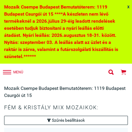
Mozaik Csempe Budapest Bemutatóterem: 1119
X
Budapest Csurgói út 15 ****A készleten nem lévő
termékeknél a 2026.július 29-éig leadott rendelések
esetében tudjuk biztosítani a nyári leállás előtti
átadást. Nyári leállás: 2026.augusztus 18-31. között.
Nyitás: szeptember 03. A leállás alatt az üzlet és a
raktár is zárva, valamint a futárszolgálati kiszállítás is
szünetel.******


MENÜ
Mozaik Csempe Budapest Bemutatóterem: 1119 Budapest
Csurgói út 15
FÉM & KRISTÁLY MIX MOZAIKOK:
Szűrés beállítások
