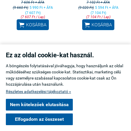
7 606 Ft + ÁFA
7 102 Ft + ÁFA
(9 660 Ft)
5 990 Ft + ÁFA
(9 020 Ft)
5 594 Ft + ÁFA
(7 607 Ft)
(7 104 Ft)
(7 607 Ft / Lap)
(7 104 Ft / Lap)


KOSÁRBA
KOSÁRBA
KAPCSOLAT
Ez az oldal cookie-kat használ.
A böngészés folytatásával jóváhagyja, hogy használjunk az oldal
ÁSZF
működéséhez szükséges cookie-kat. Statisztikai, marketing célú
vagy személyre szabással kapcsolatos cookie-kat csak az Ön
ADATKEZELÉSI TÁJÉKOZTATÓ
hozzájárulása után használunk.
Részletes adatkezelési tájékoztató »
ÜZLET:
Nem kötelezőek elutasítása
ROYALMOZAIK POOL & HOME Kft
Elfogadom az összeset
1119 Budapest Csurgói út 15