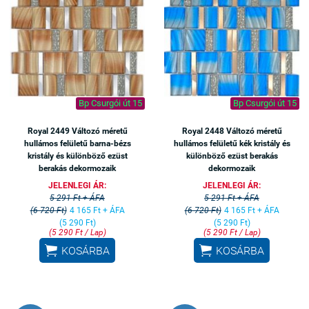
Bp Csurgói út 15
Bp Csurgói út 15
Royal 2449 Változó méretű
Royal 2448 Változó méretű
hullámos felületű barna-bézs
hullámos felületű kék kristály és
kristály és különböző ezüst
különböző ezüst berakás
berakás dekormozaik
dekormozaik
JELENLEGI ÁR:
JELENLEGI ÁR:
5 291 Ft + ÁFA
5 291 Ft + ÁFA
(6 720 Ft)
4 165 Ft + ÁFA
(6 720 Ft)
4 165 Ft + ÁFA
(5 290 Ft)
(5 290 Ft)
(5 290 Ft / Lap)
(5 290 Ft / Lap)


KOSÁRBA
KOSÁRBA