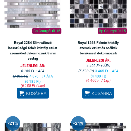
Bp Csurgói út 15
Bp Csurgói út 15
Royal 2284 Slim változó
Royal 1263 Fekete kristály
hosszúságú fehér kristály ezüst
szemek ezüst és acélkék
szemekkel dekormozaik 8 mm
berakással dekormozaik
vastag
JELENLEGI ÁR:
JELENLEGI ÁR:
4 402 Ft + ÁFA
6 185 Ft + ÁFA
(5 590 Ft)
3 465 Ft + ÁFA
(7 855 Ft)
4 870 Ft + ÁFA
(4 400 Ft)
(4 400 Ft / Lap)
(6 185 Ft)
(6 185 Ft / Lap)


KOSÁRBA
KOSÁRBA
-21%
-21%