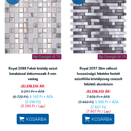
Bp Csurgói út 15
Bp Csurgói út 15
Royal 2088 Fehér kristály ezüst
Royal 2097 Slim változó
berakással dekormozaik 4 mm
hosszúságú feketére festett
vastag
ezüstfólia kristályüveg csiszolt
felületű alumínium
JELENLEGI ÁR:
5 291 Ft + ÁFA
JELENLEGI ÁR:
(6 720 Ft)
4 165 Ft + ÁFA
7 606 Ft + ÁFA
(5 290 Ft)
(9 660 Ft)
5 990 Ft + ÁFA
(5 290 Ft / Lap)
(7 607 Ft)
(7 607 Ft / Lap)


KOSÁRBA
KOSÁRBA