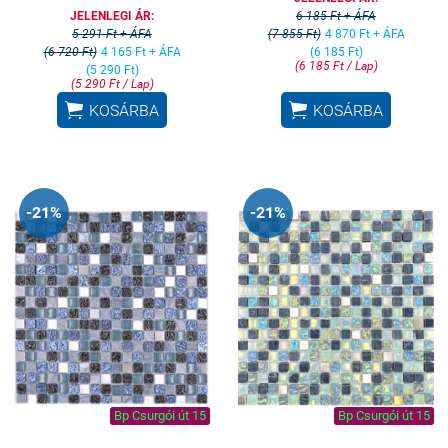
JELENLEGI ÁR:
6 185 Ft + ÁFA
5 291 Ft + ÁFA
(7 855 Ft)
4 870 Ft + ÁFA
(6 720 Ft)
4 165 Ft + ÁFA
(6 185 Ft)
(6 185 Ft / Lap)
(5 290 Ft)
(5 290 Ft / Lap)


KOSÁRBA
KOSÁRBA
-21%
-21%
Bp Csurgói út 15
Bp Csurgói út 15