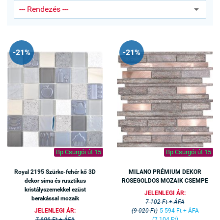
-21%
-21%
Bp Csurgói út 15
Bp Csurgói út 15
Royal 2195 Szürke-fehér kő 3D
MILANO PRÉMIUM DEKOR
dekor sima és rusztikus
ROSEGOLDOS MOZAIK CSEMPE
kristályszemekkel ezüst
JELENLEGI ÁR:
berakással mozaik
7 102 Ft + ÁFA
JELENLEGI ÁR:
(9 020 Ft)
5 594 Ft + ÁFA
7 606 Ft + ÁFA
(7 104 Ft)