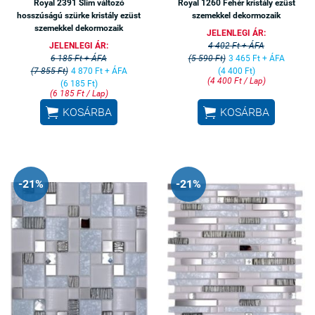
Royal 2391 Slim változó
Royal 1260 Fehér kristály ezüst
hosszúságú szürke kristály ezüst
szemekkel dekormozaik
szemekkel dekormozaik
JELENLEGI ÁR:
JELENLEGI ÁR:
4 402 Ft + ÁFA
6 185 Ft + ÁFA
(5 590 Ft)
3 465 Ft + ÁFA
(7 855 Ft)
4 870 Ft + ÁFA
(4 400 Ft)
(4 400 Ft / Lap)
(6 185 Ft)
(6 185 Ft / Lap)


KOSÁRBA
KOSÁRBA
-21%
-21%