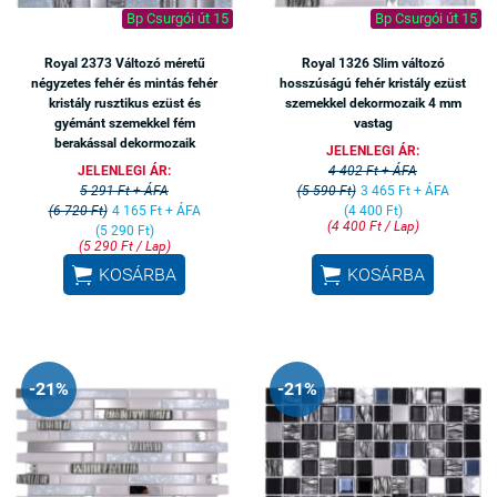
Bp Csurgói út 15
Bp Csurgói út 15
Royal 2373 Változó méretű
Royal 1326 Slim változó
négyzetes fehér és mintás fehér
hosszúságú fehér kristály ezüst
kristály rusztikus ezüst és
szemekkel dekormozaik 4 mm
gyémánt szemekkel fém
vastag
berakással dekormozaik
JELENLEGI ÁR:
JELENLEGI ÁR:
4 402 Ft + ÁFA
5 291 Ft + ÁFA
(5 590 Ft)
3 465 Ft + ÁFA
(6 720 Ft)
4 165 Ft + ÁFA
(4 400 Ft)
(4 400 Ft / Lap)
(5 290 Ft)
(5 290 Ft / Lap)


KOSÁRBA
KOSÁRBA
-21%
-21%