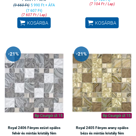
(7 104 Ft / Lap)
(9 660 Ft)
5 990 Ft + ÁFA
(7 607 Ft)
(7 607 Ft / Lap)


KOSÁRBA
KOSÁRBA
-21%
-21%
Bp Csurgói út 15
Bp Csurgói út 15
Royal 2406 Fényes ezüst opálos
Royal 2405 Fényes arany opálos
fehér és mintás kristály fém
bézs és mintás kristály fém