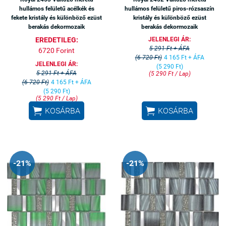
hullámos felületű acélkék és
hullámos felületű piros-rózsaszín
fekete kristály és különböző ezüst
kristály és különböző ezüst
berakás dekormozaik
berakás dekormozaik
EREDETILEG:
JELENLEGI ÁR:
5 291 Ft + ÁFA
6720 Forint
(6 720 Ft)
4 165 Ft + ÁFA
JELENLEGI ÁR:
(5 290 Ft)
5 291 Ft + ÁFA
(5 290 Ft / Lap)
(6 720 Ft)
4 165 Ft + ÁFA
(5 290 Ft)
(5 290 Ft / Lap)


KOSÁRBA
KOSÁRBA
-21%
-21%