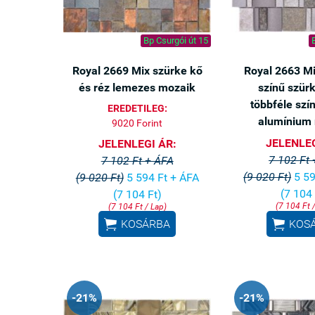
Bp Csurgói út 15
Royal 2669 Mix szürke kő
Royal 2663 Mi
és réz lemezes mozaik
színű szür
többféle szí
EREDETILEG:
alumínium
9020 Forint
JELENLEG
JELENLEGI ÁR:
7 102 Ft
7 102 Ft + ÁFA
(9 020 Ft)
5 59
(9 020 Ft)
5 594 Ft + ÁFA
(7 104 
(7 104 Ft)
(7 104 Ft 
(7 104 Ft / Lap)


KOSÁRBA
KOS
-21%
-21%