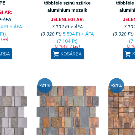
PE
többféle színű szürke
többféle
alumínium mozaik
alumín
I ÁR:
 + ÁFA
JELENLEGI ÁR:
JELE
4 Ft + ÁFA
7 102 Ft + ÁFA
7 102
Ft)
(9 020 Ft)
5 594 Ft + ÁFA
(9 020 Ft)
/ Lap)
(7 104 Ft)
(7
(7 104 Ft / Lap)
(7 10


ÁRBA
KOSÁRBA
-21%
-21%