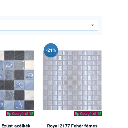
-21%
Bp Csurgói út 15
Bp Csurgói út 15
 Ezüst-acélkék
Royal 2177 Fehér fémes