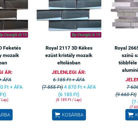
Bp Csurgói út 15
Bp Csurgói út 15
D Feketés
Royal 2117 3D Kékes
Royal 2665
ly mozaik
ezüst kristály mozaik
színű s
sban
eltolásban
többféle
alumín
I ÁR:
JELENLEGI ÁR:
 + ÁFA
6 185 Ft + ÁFA
JELE
0 Ft + ÁFA
(7 855 Ft)
4 870 Ft + ÁFA
7 606
Ft)
(6 185 Ft)
(9 660 Ft)
/ Lap)
(6 185 Ft / Lap)
(7
(7 60


ÁRBA
KOSÁRBA