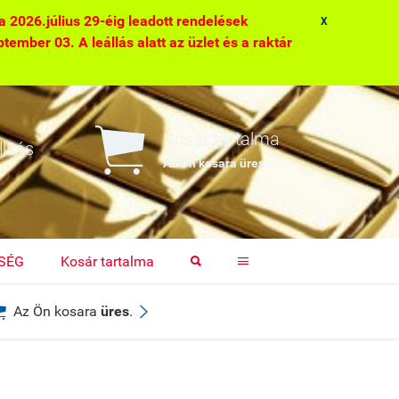
2026.július 29-éig leadott rendelések
X
ptember 03. A leállás alatt az üzlet és a raktár

Kosár tartalma
lítás
Az Ön kosara
üres
.
TSÉG
Kosár tartalma




Az Ön kosara
üres
.