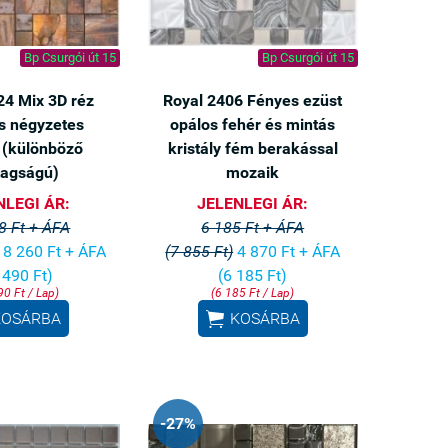
Bp Csurgói út 15
Bp Csurgói út 15
24 Mix 3D réz
Royal 2406 Fényes ezüst
s négyzetes
opálos fehér és mintás
 (különböző
kristály fém berakással
tagságú)
mozaik
NLEGI ÁR:
JELENLEGI ÁR:
8 Ft + ÁFA
6 185 Ft + ÁFA
8 260 Ft + ÁFA
(7 855 Ft)
4 870 Ft + ÁFA
 490 Ft)
(6 185 Ft)
90 Ft / Lap)
(6 185 Ft / Lap)

KOSÁRBA
KOSÁRBA
-27%