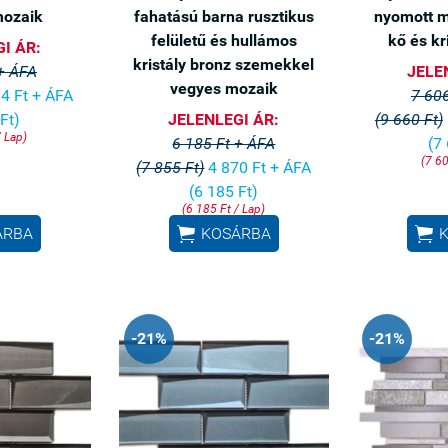
mozaik
fahatású barna rusztikus
nyomott m
felületű és hullámos
kő és kr
I ÁR:
kristály bronz szemekkel
 + ÁFA
JELE
vegyes mozaik
4 Ft + ÁFA
7 606
Ft)
JELENLEGI ÁR:
(9 660 Ft)
/ Lap)
6 185 Ft + ÁFA
(7
(7 60
(7 855 Ft)
4 870 Ft + ÁFA
(6 185 Ft)
(6 185 Ft / Lap)


ÁRBA
KOSÁRBA
-21%
-21%