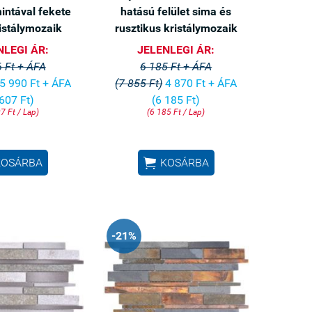
intával fekete
hatású felület sima és
istálymozaik
rusztikus kristálymozaik
NLEGI ÁR:
JELENLEGI ÁR:
 Ft + ÁFA
6 185 Ft + ÁFA
5 990 Ft + ÁFA
(7 855 Ft)
4 870 Ft + ÁFA
 607 Ft)
(6 185 Ft)
7 Ft / Lap)
(6 185 Ft / Lap)

KOSÁRBA
KOSÁRBA
-21%