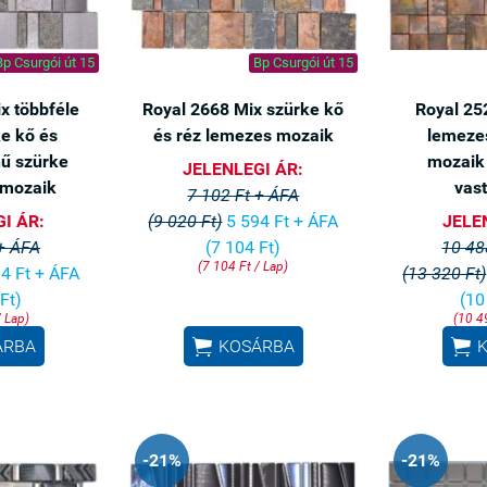
Bp Csurgói út 15
Bp Csurgói út 15
x többféle
Royal 2668 Mix szürke kő
Royal 25
ke kő és
és réz lemezes mozaik
lemeze
nű szürke
mozaik
JELENLEGI ÁR:
 mozaik
vas
7 102 Ft + ÁFA
I ÁR:
(9 020 Ft)
5 594 Ft + ÁFA
JELE
 + ÁFA
(7 104 Ft)
10 48
(7 104 Ft / Lap)
4 Ft + ÁFA
(13 320 Ft)
Ft)
(10
/ Lap)
(10 4


ÁRBA
KOSÁRBA
-21%
-21%