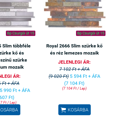
Bp Csurgói út 15
Bp Csurgói út 15
 Slim többféle
Royal 2666 Slim szürke kő
zürke kő és
és réz lemezes mozaik
 színű szürke
JELENLEGI ÁR:
ium mozaik
7 102 Ft + ÁFA
NLEGI ÁR:
(9 020 Ft)
5 594 Ft + ÁFA
 Ft + ÁFA
(7 104 Ft)
(7 104 Ft / Lap)
5 990 Ft + ÁFA
 607 Ft)
7 Ft / Lap)

KOSÁRBA
KOSÁRBA