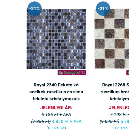
-21%
-21%
Bp Csurgói út 15
Royal 2340 Fekete kő
Royal 2268 
acélkék rusztikus és sima
rusztikus bron
felületű kristálymozaik
kristály
JELENLEGI ÁR:
JELENLEG
6 185 Ft + ÁFA
7 102 Ft
A készleten 
(7 855 Ft)
4 870 Ft + ÁFA
(9 020 Ft)
5 59
biztosítani a
(6 185 Ft)
(7 104 