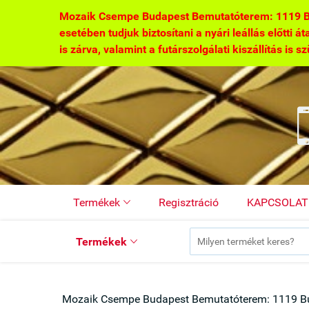
Mozaik Csempe Budapest Bemutatóterem: 1119 Buda
esetében tudjuk biztosítani a nyári leállás előtti á
is zárva, valamint a futárszolgálati kiszállítás is s
Termékek
Regisztráció
KAPCSOLAT

Termékek

Mozaik Csempe Budapest Bemutatóterem: 1119 Bu