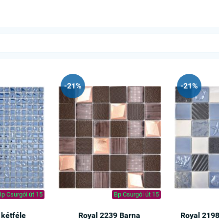
-21%
-21%
Bp Csurgói út 15
Bp Csurgói út 15
 kétféle
Royal 2239 Barna
Royal 2198