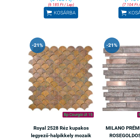
Nyitás: szept
(6 185 Ft / Lap)
(7 104 Ft 
futárszolgálat


KOSÁRBA
KOS
-21%
-21%
Bp Csurgói út 15
Royal 2528 Réz kupakos
MILANO PRÉM
legyező-halpikkely mozaik
ROSEGOLDO