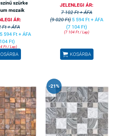
 színű szürke
JELENLEGI ÁR:
ium mozaik
7 102 Ft + ÁFA
NLEGI ÁR:
(9 020 Ft)
5 594 Ft + ÁFA
 Ft + ÁFA
(7 104 Ft)
(7 104 Ft / Lap)
5 594 Ft + ÁFA
 104 Ft)
4 Ft / Lap)

KOSÁRBA
KOSÁRBA
-21%