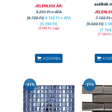
acélkék 
JELENLEGI ÁR:
5 291 Ft + ÁFA
JELENLEG
(6 720 Ft)
4 165 Ft + ÁFA
7 102 Ft
(5 290 Ft)
(9 020 Ft)
5 59
(5 290 Ft / Lap)
(7 104 
(7 104 Ft 


KOSÁRBA
KOS
-21%
-21%