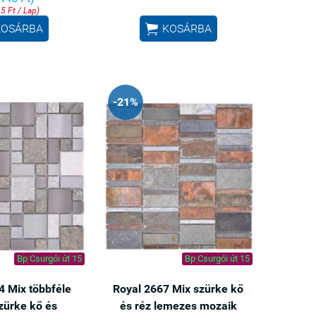
5 Ft / Lap)

KOSÁRBA
KOSÁRBA
-21%
Bp Csurgói út 15
Bp Csurgói út 15
4 Mix többféle
Royal 2667 Mix szürke kő
zürke kő és
és réz lemezes mozaik