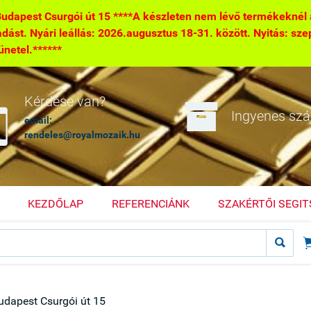
pest Csurgói út 15 ****A készleten nem lévő termékeknél a 
tadást. Nyári leállás: 2026.augusztus 18-31. között. Nyitás: sze
zünetel.******

Kérdése van?

Ingyenes szál
email:
rendeles@royalmozaik.hu
KEZDŐLAP
REFERENCIÁNK
SZAKÉRTŐI SEGI

dapest Csurgói út 15