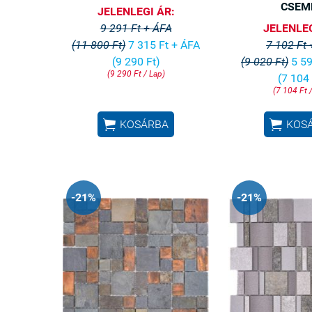
CSEM
JELENLEGI ÁR:
9 291 Ft + ÁFA
JELENLEG
(11 800 Ft)
7 315 Ft + ÁFA
7 102 Ft
(9 290 Ft)
(9 020 Ft)
5 59
(9 290 Ft / Lap)
(7 104 
(7 104 Ft 


KOSÁRBA
KOS
-21%
-21%