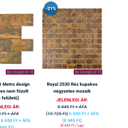
-21%
Bp Csurgói út 15
Bp Csurgói út 15
1 Metro design
Royal 2530 Réz kupakos
es nem fózolt
négyzetes mozaik
 felületű)
JELENLEGI ÁR:
×
NLEGI ÁR:
8 445 Ft + ÁFA
 Ft + ÁFA
(10 725 Ft)
6 650 Ft + ÁFA
etében tudjuk
6 650 Ft + ÁFA
(8 445 Ft)
 között.
(8 445 Ft / Lap)
 445 Ft)