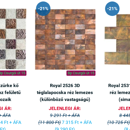
-21%
-21%
Bp Csurgói út 15
Bp Csurgói út 15
Szürke kő
Royal 2526 3D
Royal 253
z felületű
téglalapocska réz lemezes
réz lemez
mozaik
(különböző vastagságú)
(sima
I ÁR:
JELENLEGI ÁR:
JELE
 + ÁFA
9 291 Ft + ÁFA
8 445
nem lévő termékeknél a 2026.július 29-éig leadott rendelések es
4 Ft + ÁFA
(11 800 Ft)
7 315 Ft + ÁFA
(10 725 Ft)
 nyári leállás előtti átadást. Nyári leállás: 2026.augusztus 18-31.
Ft)
(9 290 Ft)
(8