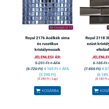
Bp Csurgói út 15
Royal 2176 Acélkék sima
Royal 2118 3
és rusztikus
ezüst kristá
kristálymozaik
eltolá
JELENLEGI ÁR:
JELENLEG
5 291 Ft + ÁFA
6 185 Ft
(6 720 Ft)
4 165 Ft + ÁFA
(7 855 Ft)
4 87
(5 290 Ft)
(6 185 
(5 290 Ft / Lap)
(6 185 Ft 


KOSÁRBA
KOS