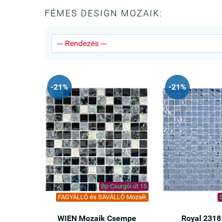
FÉMES DESIGN MOZAIK:
-21%
-21%
Bp Csurgói út 15
FAGYÁLLÓ és SAVÁLLÓ Mozaik
WIEN Mozaik Csempe
Royal 2318