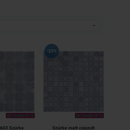
-23%
Bp Csurgói út 15
Bp Csurgói út 15
2603 Szürke
Szürke matt csiszolt