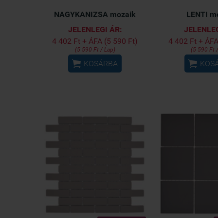
NAGYKANIZSA mozaik
LENTI m
JELENLEGI ÁR:
JELENLEG
4 402 Ft + ÁFA (5 590 Ft)
4 402 Ft + ÁFA
(5 590 Ft / Lap)
(5 590 Ft 


KOSÁRBA
KOS