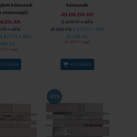
fejtett kőmozaik
kőmozaik
s szemcséjű)
JELENLEGI ÁR:
NLEGI ÁR:
6 299 Ft + ÁFA
 Ft + ÁFA
(8 000 Ft)
4 870 Ft + ÁFA
4 870 Ft + ÁFA
(6 185 Ft)
(6 185 Ft / Lap)
 185 Ft)
5 Ft / Lap)

KOSÁRBA
KOSÁRBA
-21%