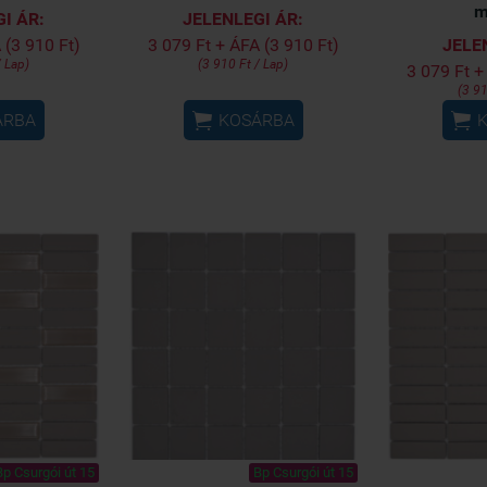
m
I ÁR:
JELENLEGI ÁR:
 (3 910 Ft)
3 079 Ft + ÁFA (3 910 Ft)
JELE
/ Lap)
(3 910 Ft / Lap)
3 079 Ft +
(3 91


ÁRBA
KOSÁRBA
Bp Csurgói út 15
Bp Csurgói út 15