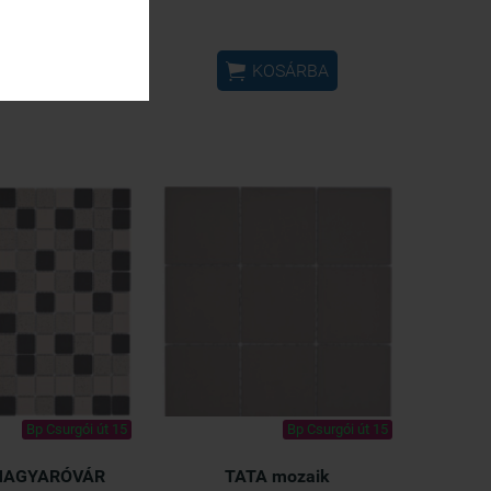

KOSÁRBA
KOSÁRBA
Bp Csurgói út 15
Bp Csurgói út 15
AGYARÓVÁR
TATA mozaik