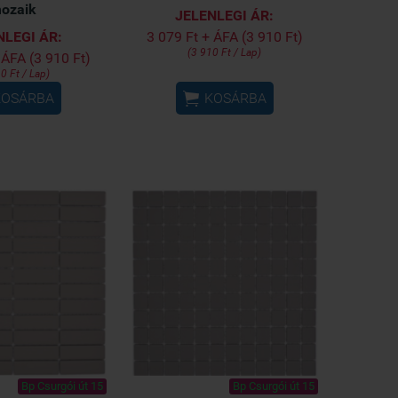
ozaik
JELENLEGI ÁR:
NLEGI ÁR:
3 079 Ft + ÁFA (3 910 Ft)
(3 910 Ft / Lap)
 ÁFA (3 910 Ft)
0 Ft / Lap)

KOSÁRBA
KOSÁRBA
Bp Csurgói út 15
Bp Csurgói út 15