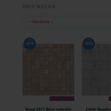
GRES MOZAIK:
-21%
-21%
Bp Csurgói út 15
Royal 2611 Bézs naturális
Fehér Nagyko