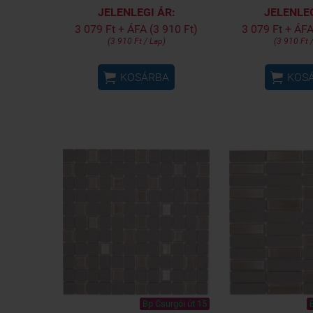
JELENLEGI ÁR:
JELENLEG
3 079 Ft + ÁFA (3 910 Ft)
3 079 Ft + ÁFA
(3 910 Ft / Lap)
(3 910 Ft 


KOSÁRBA
KOS
Bp Csurgói út 15