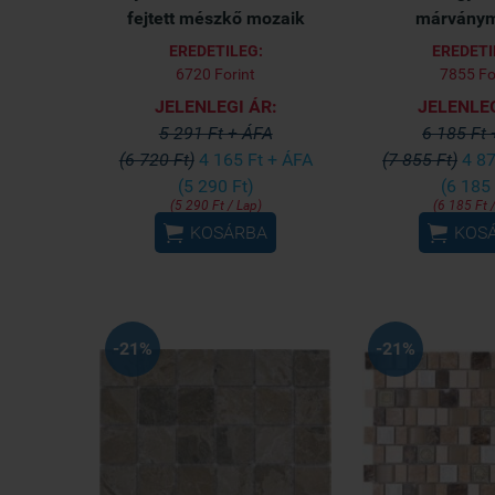
fejtett mészkő mozaik
márványm
EREDETILEG:
EREDETI
6720 Forint
7855 Fo
JELENLEGI ÁR:
JELENLEG
5 291 Ft + ÁFA
6 185 Ft
(6 720 Ft)
4 165 Ft + ÁFA
(7 855 Ft)
4 87
(5 290 Ft)
(6 185 
(5 290 Ft / Lap)
(6 185 Ft 


KOSÁRBA
KOS
-21%
-21%