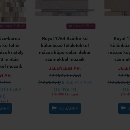
Bp Csurgói út 15
Bp Csurgói út 15
ézs-barna
Royal 1764 Szürke kő
Royal 1
 kő fehér
különböző felületekkel
különböző
ézs kristály
mázas kőporcelán dekor
mázas kőp
tt mintás
szemekkel mozaik
szemek
kel mozaik
JELENLEGI ÁR:
JELE
I ÁR:
10 488 Ft + ÁFA
10 48
 + ÁFA
(13 320 Ft)
8 260 Ft + ÁFA
(13 320 Ft)
0 Ft + ÁFA
(10 490 Ft)
(10
(10 490 Ft / Lap)
(10 4
Ft)
/ Lap)


ÁRBA
KOSÁRBA