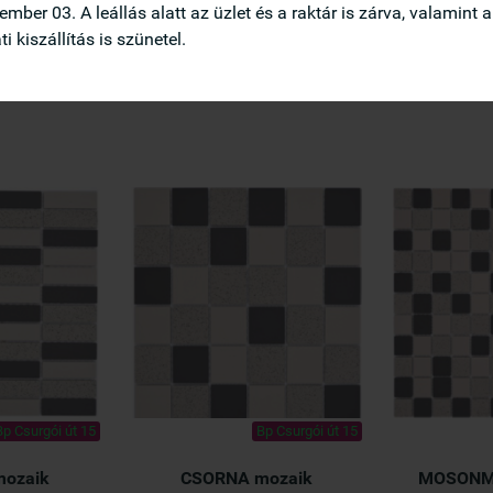
ember 03. A leállás alatt az üzlet és a raktár is zárva, valamint a
Ft)
i kiszállítás is szünetel.
/ Lap)


ÁRBA
KOSÁRBA
Bp Csurgói út 15
Bp Csurgói út 15
ozaik
CSORNA mozaik
MOSONM