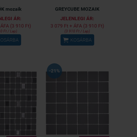
ÓK mozaik
GREYCUBE MOZAIK
NLEGI ÁR:
JELENLEGI ÁR:
 ÁFA (3 910 Ft)
3 079 Ft + ÁFA (3 910 Ft)
0 Ft / Lap)
(3 910 Ft / Lap)

KOSÁRBA
KOSÁRBA
-21%