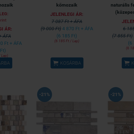
ozaik
kőmozaik
naturális 
(közepe
LEG:
JELENLEGI ÁR:
rint
7 087 Ft + ÁFA
JELE
(9 000 Ft)
4 870 Ft + ÁFA
6 185
I ÁR:
(6 185 Ft)
(7 855 Ft)
 + ÁFA
(6 185 Ft / Lap)
(6
0 Ft + ÁFA
(6 18
Ft)
/ Lap)


ÁRBA
KOSÁRBA
-21%
-21%