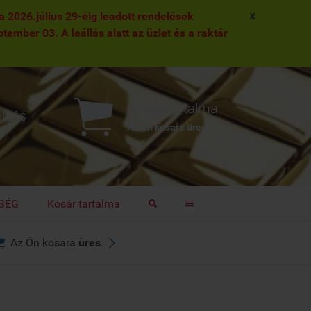
2026.július 29-éig leadott rendelések
X
ptember 03. A leállás alatt az üzlet és a raktár

Kosár tartalma
lítás
Az Ön kosara
üres
.
TSÉG
Kosár tartalma




Az Ön kosara
üres
.