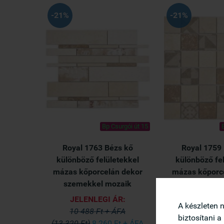
-21%
-21%
Bp Csurgói út 15
Royal 1763 Bézs kő
Royal 1759
különböző felületekkel
különböző fe
mázas kőporcelán dekor
mázas kőporc
szemekkel mozaik
szemekkel
JELENLEGI ÁR:
JELENLEG
A készleten 
10 488 Ft + ÁFA
7 102 Ft
biztosítani a
(13 320 Ft)
8 260 Ft + ÁFA
(9 020 Ft)
5 59