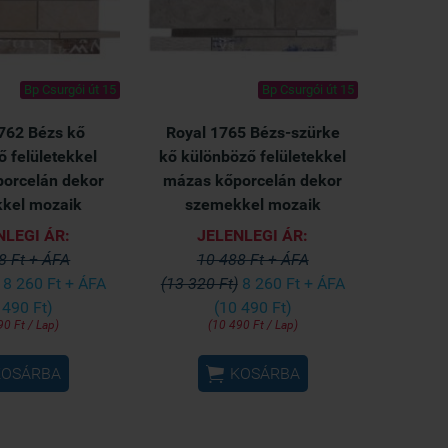
Bp Csurgói út 15
Bp Csurgói út 15
762 Bézs kő
Royal 1765 Bézs-szürke
 felületekkel
kő különböző felületekkel
orcelán dekor
mázas kőporcelán dekor
kel mozaik
szemekkel mozaik
NLEGI ÁR:
JELENLEGI ÁR:
8 Ft + ÁFA
10 488 Ft + ÁFA
8 260 Ft + ÁFA
(13 320 Ft)
8 260 Ft + ÁFA
 490 Ft)
(10 490 Ft)
90 Ft / Lap)
(10 490 Ft / Lap)

KOSÁRBA
KOSÁRBA