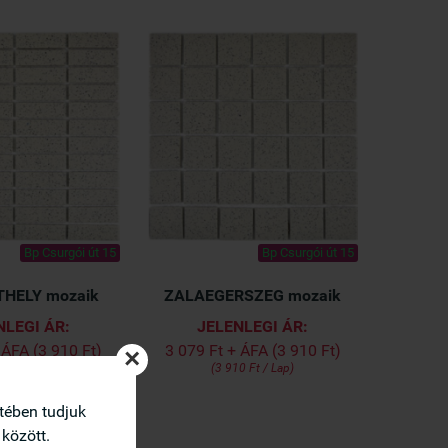
Bp Csurgói út 15
Bp Csurgói út 15
HELY mozaik
ZALAEGERSZEG mozaik
NLEGI ÁR:
JELENLEGI ÁR:
 ÁFA (3 910 Ft)
3 079 Ft + ÁFA (3 910 Ft)
×
0 Ft / Lap)
(3 910 Ft / Lap)
etében tudjuk
 között.