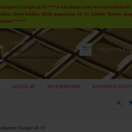
pest Csurgói út 15 ****A készleten nem lévő termékeknél a 
tadást. Nyári leállás: 2026.augusztus 18-31. között. Nyitás: sze
zünetel.******

Kérdése van?

Ingyenes szál
email:
rendeles@royalmozaik.hu
KEZDŐLAP
REFERENCIÁNK
SZAKÉRTŐI SEGI

dapest Csurgói út 15