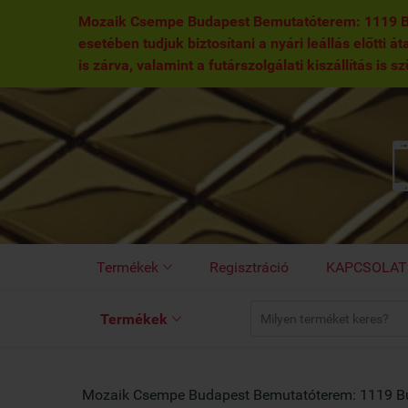
Mozaik Csempe Budapest Bemutatóterem: 1119 Buda
esetében tudjuk biztosítani a nyári leállás előtti á
is zárva, valamint a futárszolgálati kiszállítás is s
Termékek
Regisztráció
KAPCSOLAT

Termékek

Mozaik Csempe Budapest Bemutatóterem: 1119 Bu