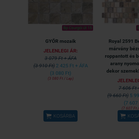
Bp Csurgói út 15
GYŐR mozaik
Royal 2591 B
márvány bézs
JELENLEGI ÁR:
roppantott és b
3 079 Ft + ÁFA
arany nyomo
(3 910 Ft)
2 425 Ft + ÁFA
dekor szemek
(3 080 Ft)
(3 080 Ft / Lap)
JELENLEG
7 606 Ft
(9 660 Ft)
5 99
(7 607 
(7 607 Ft 


KOSÁRBA
KOS