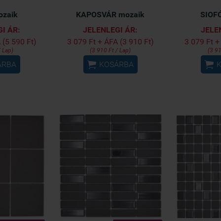
ozaik
KAPOSVÁR mozaik
SIOF
I ÁR:
JELENLEGI ÁR:
JELE
 (5 590 Ft)
3 079 Ft + ÁFA (3 910 Ft)
3 079 Ft +
/ Lap)
(3 910 Ft / Lap)
(3 91


ÁRBA
KOSÁRBA