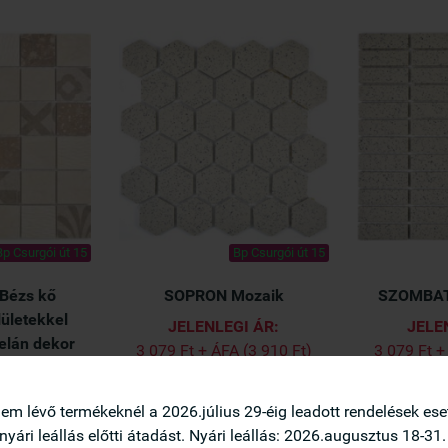
Bp Csurgói út 15
Bp Csurgói út 15
 Bézs kő
SOPRON Mozaik
SZOMBAT
lületekkel
JELENLEGI ÁR:
JELE
elán dekor
3 079 Ft + ÁFA (3 910 Ft)
3 079 Ft +
 mozaik
(3 910 Ft / Lap)
(3 91
I ÁR:
nem lévő termékeknél a 2026.július 29-éig leadott rendelések es
 + ÁFA
 nyári leállás előtti átadást. Nyári leállás: 2026.augusztus 18-31.
4 Ft + ÁFA