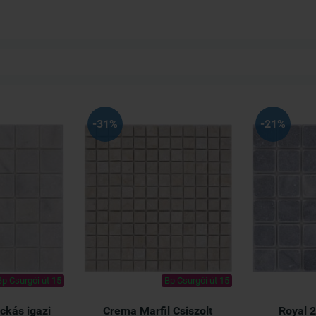
-31%
-21%
Bp Csurgói út 15
Bp Csurgói út 15
ckás igazi
Crema Marfil Csiszolt
Royal 