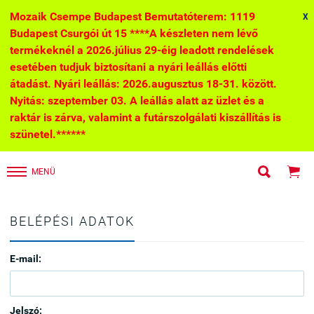
Mozaik Csempe Budapest Bemutatóterem: 1119
X
Budapest Csurgói út 15 ****A készleten nem lévő
termékeknél a 2026.július 29-éig leadott rendelések
esetében tudjuk biztosítani a nyári leállás előtti
átadást. Nyári leállás: 2026.augusztus 18-31. között.
Nyitás: szeptember 03. A leállás alatt az üzlet és a
raktár is zárva, valamint a futárszolgálati kiszállítás is
szünetel.******


MENÜ
BELÉPÉSI ADATOK
E-mail:
Jelszó: