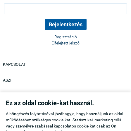
Regisztráció
Elfelejtett jelszó
KAPCSOLAT
ÁSZF
ADATKEZELÉSI TÁJÉKOZTATÓ
Ez az oldal cookie-kat használ.
ÜZLET:
A böngészés folytatásával jóváhagyja, hogy használjunk az oldal
ROYALMOZAIK POOL & HOME Kft
működéséhez szükséges cookie-kat. Statisztikai, marketing célú
vagy személyre szabással kapcsolatos cookie-kat csak az Ön