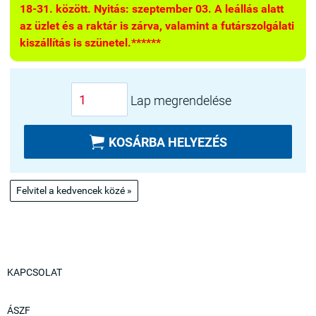
18-31. között. Nyitás: szeptember 03. A leállás alatt
az üzlet és a raktár is zárva, valamint a futárszolgálati
kiszállítás is szünetel.******
Lap megrendelése

KOSÁRBA HELYEZÉS
Felvitel a kedvencek közé »
KAPCSOLAT
ÁSZF