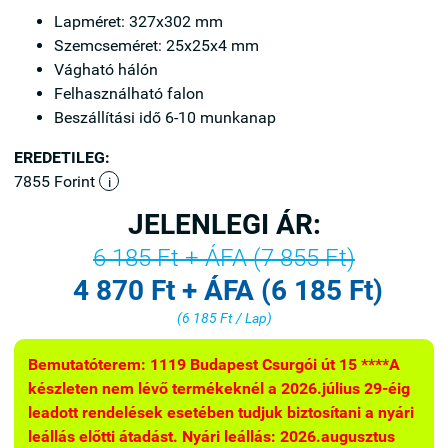
Lapméret: 327x302 mm
Szemcseméret: 25x25x4 mm
Vágható hálón
Felhasználható falon
Beszállítási idő 6-10 munkanap
EREDETILEG:
7855 Forint
i
JELENLEGI ÁR:
6 185 Ft + ÁFA (7 855 Ft)
4 870 Ft + ÁFA (6 185 Ft)
(6 185 Ft / Lap)
Bemutatóterem: 1119 Budapest Csurgói út 15 ****A
készleten nem lévő termékeknél a 2026.július 29-éig
leadott rendelések esetében tudjuk biztosítani a nyári
leállás előtti átadást. Nyári leállás: 2026.augusztus