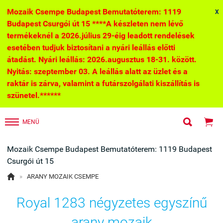
Mozaik Csempe Budapest Bemutatóterem: 1119
X
Budapest Csurgói út 15 ****A készleten nem lévő
termékeknél a 2026.július 29-éig leadott rendelések
esetében tudjuk biztosítani a nyári leállás előtti
átadást. Nyári leállás: 2026.augusztus 18-31. között.
Nyitás: szeptember 03. A leállás alatt az üzlet és a
raktár is zárva, valamint a futárszolgálati kiszállítás is
szünetel.******


MENÜ
Mozaik Csempe Budapest Bemutatóterem: 1119 Budapest
Csurgói út 15

»
ARANY MOZAIK CSEMPE
Royal 1283 négyzetes egyszínű
arany mozaik