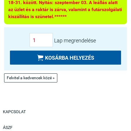
18-31. között. Nyitás: szeptember 03. A leállás alatt
az üzlet és a raktár is zárva, valamint a futárszolgálati
kiszállítás is szünetel.******
Lap megrendelése

KOSÁRBA HELYEZÉS
Felvitel a kedvencek közé »
KAPCSOLAT
ÁSZF