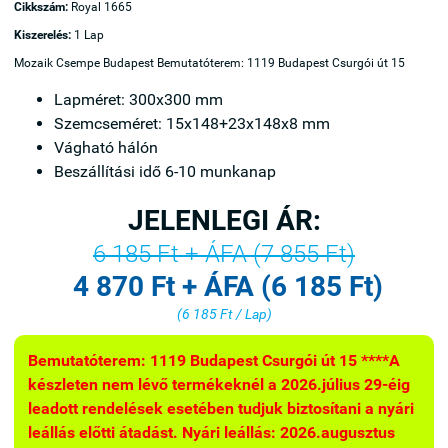
Cikkszám:
Royal 1665
Kiszerelés:
1 Lap
Mozaik Csempe Budapest Bemutatóterem: 1119 Budapest Csurgói út 15
Lapméret: 300x300 mm
Szemcseméret: 15x148+23x148x8 mm
Vágható hálón
Beszállítási idő 6-10 munkanap
JELENLEGI ÁR:
6 185 Ft + ÁFA (7 855 Ft)
4 870 Ft + ÁFA (6 185 Ft)
(6 185 Ft / Lap)
Bemutatóterem: 1119 Budapest Csurgói út 15 ****A
készleten nem lévő termékeknél a 2026.július 29-éig
leadott rendelések esetében tudjuk biztosítani a nyári
leállás előtti átadást. Nyári leállás: 2026.augusztus