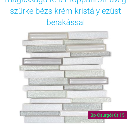
szürke bézs krém kristály ezüst
berakással
Bp Csurgói út 15