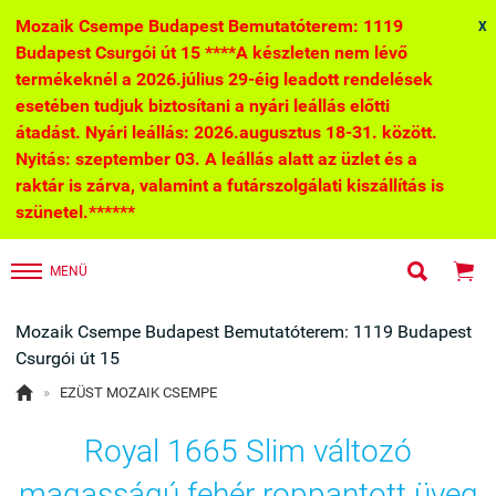
Mozaik Csempe Budapest Bemutatóterem: 1119
X
Budapest Csurgói út 15 ****A készleten nem lévő
termékeknél a 2026.július 29-éig leadott rendelések
esetében tudjuk biztosítani a nyári leállás előtti
átadást. Nyári leállás: 2026.augusztus 18-31. között.
Nyitás: szeptember 03. A leállás alatt az üzlet és a
raktár is zárva, valamint a futárszolgálati kiszállítás is
szünetel.******


MENÜ
Mozaik Csempe Budapest Bemutatóterem: 1119 Budapest
Csurgói út 15

»
EZÜST MOZAIK CSEMPE
Royal 1665 Slim változó
magasságú fehér roppantott üveg