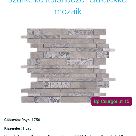
mozaik
Bp Csurgói út 15
Cikkszám:
Royal 1756
Kiszerelés:
1 Lap