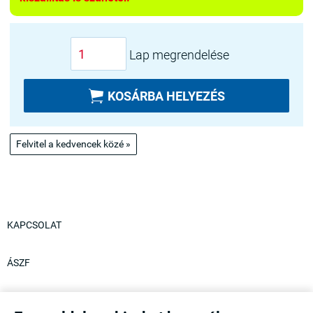
Lap megrendelése

KOSÁRBA HELYEZÉS
Felvitel a kedvencek közé »
KAPCSOLAT
ÁSZF
ADATKEZELÉSI TÁJÉKOZTATÓ