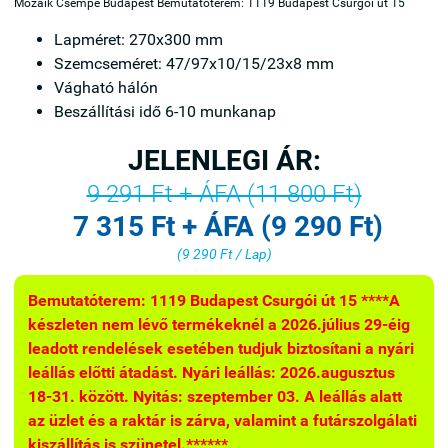
Mozaik Csempe Budapest Bemutatóterem: 1119 Budapest Csurgói út 15
Lapméret: 270x300 mm
Szemcseméret: 47/97x10/15/23x8 mm
Vágható hálón
Beszállítási idő 6-10 munkanap
JELENLEGI ÁR:
9 291 Ft + ÁFA (11 800 Ft)
7 315 Ft + ÁFA (9 290 Ft)
(9 290 Ft / Lap)
Bemutatóterem: 1119 Budapest Csurgói út 15 ****A
készleten nem lévő termékeknél a 2026.július 29-éig
leadott rendelések esetében tudjuk biztosítani a nyári
leállás előtti átadást. Nyári leállás: 2026.augusztus
18-31. között. Nyitás: szeptember 03. A leállás alatt
az üzlet és a raktár is zárva, valamint a futárszolgálati
kiszállítás is szünetel.******