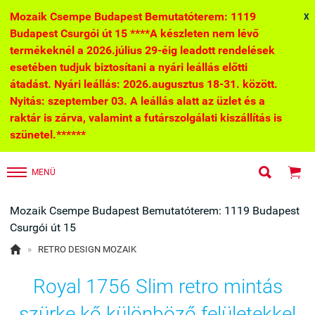
Mozaik Csempe Budapest Bemutatóterem: 1119
X
Budapest Csurgói út 15 ****A készleten nem lévő
termékeknél a 2026.július 29-éig leadott rendelések
esetében tudjuk biztosítani a nyári leállás előtti
átadást. Nyári leállás: 2026.augusztus 18-31. között.
Nyitás: szeptember 03. A leállás alatt az üzlet és a
raktár is zárva, valamint a futárszolgálati kiszállítás is
szünetel.******


MENÜ
Mozaik Csempe Budapest Bemutatóterem: 1119 Budapest
Csurgói út 15

»
RETRO DESIGN MOZAIK
Royal 1756 Slim retro mintás
szürke kő különböző felületekkel