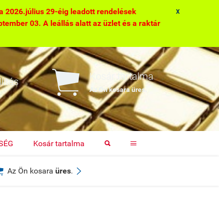
2026.július 29-éig leadott rendelések
X
ptember 03. A leállás alatt az üzlet és a raktár

Kosár tartalma
lítás
Az Ön kosara
üres
.
TSÉG
Kosár tartalma




Az Ön kosara
üres
.