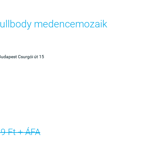
Fullbody medencemozaik
udapest Csurgói út 15
9 Ft + ÁFA