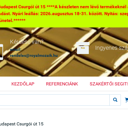
pest Csurgói út 15 ****A készleten nem lévő termékeknél a 
tadást. Nyári leállás: 2026.augusztus 18-31. között. Nyitás: sze
zünetel.******

Kérdése van?

Ingyenes szál
email:
rendeles@royalmozaik.hu
KEZDŐLAP
REFERENCIÁNK
SZAKÉRTŐI SEGI

dapest Csurgói út 15