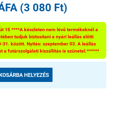
ÁFA (3 080 Ft)
t 15 ****A készleten nem lévő termékeknél a
ében tudjuk biztosítani a nyári leállás előtti
-31. között. Nyitás: szeptember 03. A leállás
t a futárszolgálati kiszállítás is szünetel.******
KOSÁRBA HELYEZÉS