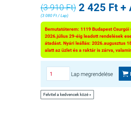
2 425 Ft + 
(3 910 Ft)
(3 080 Ft / Lap)
Bemutatóterem: 1119 Budapest Csurgói ú
2026.július 29-éig leadott rendelések eset
átadást. Nyári leállás: 2026.augusztus 18
alatt az üzlet és a raktár is zárva, valamin

Lap megrendelése
Felvitel a kedvencek közé »