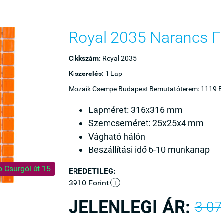
Royal 2035 Narancs 
Cikkszám:
Royal 2035
Kiszerelés:
1 Lap
Mozaik Csempe Budapest Bemutatóterem: 1119 B
Lapméret: 316x316 mm
Szemcseméret: 25x25x4 mm
Vágható hálón
Beszállítási idő 6-10 munkanap
p Csurgói út 15
EREDETILEG:
3910 Forint
i
JELENLEGI ÁR:
3 07