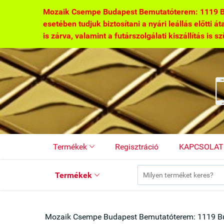
Mozaik Csempe Budapest Bemutatóterem: 1119 Buda
esetében tudjuk biztosítani a nyári leállás előtti á
is zárva, valamint a futárszolgálati kiszállítás is s
Termékek
Regisztráció
KAPCSOLAT

Termékek

Mozaik Csempe Budapest Bemutatóterem: 1119 Bu