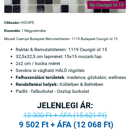
Bp Csurgói út 15
Cikkszám:
HOC4PE
Kiszerelés:
1 Négyzetméter
Mozaik Csempe Budapest Bemutatóterem: 1119 Budapest Csurgói út 15
Raktár & Bemutatóterem: 1119 Csurgói út 15
32,5x32,5 cm lapméret
; 15x15 mozaik/lap
2x2 cm / kocka méret
Sorokra is vágható
HÁLÓ rögzítés
Felhasználási területek
:
medence
,
gőzkabin
,
wellness
Rendeltetési helyek:
Kültérben & Beltrében
Padló - falburkolat - Oszlop burkolat
JELENLEGI ÁR:
12 300 Ft + ÁFA (15 621 Ft)
9 502 Ft + ÁFA (12 068 Ft)