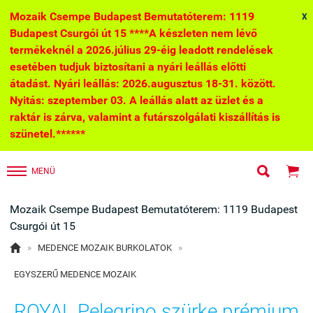
Mozaik Csempe Budapest Bemutatóterem: 1119
X
Budapest Csurgói út 15 ****A készleten nem lévő
termékeknél a 2026.július 29-éig leadott rendelések
esetében tudjuk biztosítani a nyári leállás előtti
átadást. Nyári leállás: 2026.augusztus 18-31. között.
Nyitás: szeptember 03. A leállás alatt az üzlet és a
raktár is zárva, valamint a futárszolgálati kiszállítás is
szünetel.******


MENÜ
Mozaik Csempe Budapest Bemutatóterem: 1119 Budapest
Csurgói út 15

»
MEDENCE MOZAIK BURKOLATOK
»
EGYSZERŰ MEDENCE MOZAIK
ROYAL Pelegrino szürke prémium