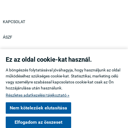
KAPCSOLAT
ÁSZF
ADATKEZELÉSI TÁJÉKOZTATÓ
Ez az oldal cookie-kat használ.
ÜZLET:
A böngészés folytatásával jóváhagyja, hogy használjunk az oldal
ROYALMOZAIK POOL & HOME Kft
működéséhez szükséges cookie-kat. Statisztikai, marketing célú
vagy személyre szabással kapcsolatos cookie-kat csak az Ön
hozzájárulása után használunk.
1119 Budapest Csurgói út 15
Részletes adatkezelési tájékoztató »
mozaikcsempek.hu -
ROYALMOZAIK POOL & HOME Kft
-
ÁSZF
-
Adatkezelési
Nem kötelezőek elutasítása
tájékoztató
Elfogadom az összeset
Webáruház készítés
a StartÜzlettel.